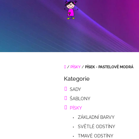
Přejít
na
obsah
Domů
/
PÍSKY
/
PÍSEK - PASTELOVĚ MODRÁ
P
Kategorie
o
Přeskočit
kategorie
s
SADY
t
ŠABLONY
r
a
PÍSKY
n
ZÁKLADNÍ BARVY
n
í
SVĚTLÉ ODSTÍNY
p
TMAVÉ ODSTÍNY