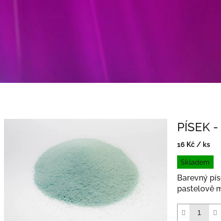
PÍSEK 
16 Kč
/ ks
Měrná
Skladem
cena:
Barevný pís
pastelově 