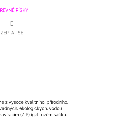
REVNÉ PÍSKY
ZEPTAT SE
book
e z vysoce kvalitního, přírodního,
ávadných, ekologických, vodou
zavíracím (ZIP) igelitovém sáčku.