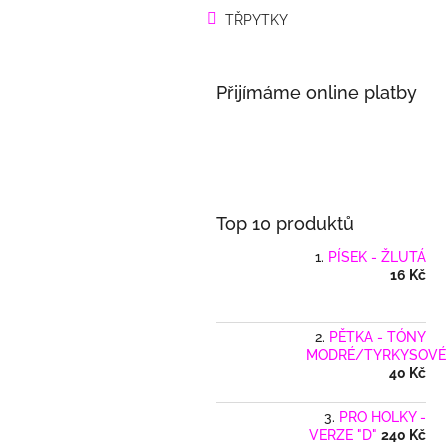
a
TŘPYTKY
n
e
l
Přijímáme online platby
Top 10 produktů
PÍSEK - ŽLUTÁ
16 Kč
PĚTKA - TÓNY
MODRÉ/TYRKYSOVÉ
40 Kč
PRO HOLKY -
VERZE "D"
240 Kč