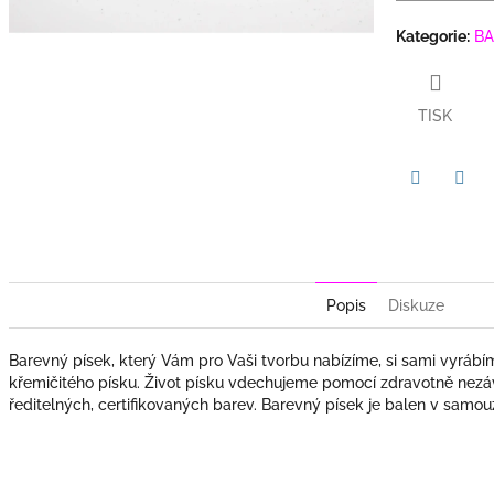
Kategorie
:
BA
TISK
Twitter
Face
Popis
Diskuze
Barevný písek, který Vám pro Vaši tvorbu nabízíme, si sami vyrábím
křemičitého písku. Život písku vdechujeme pomocí zdravotně nez
ředitelných, certifikovaných barev. Barevný písek je balen v samou