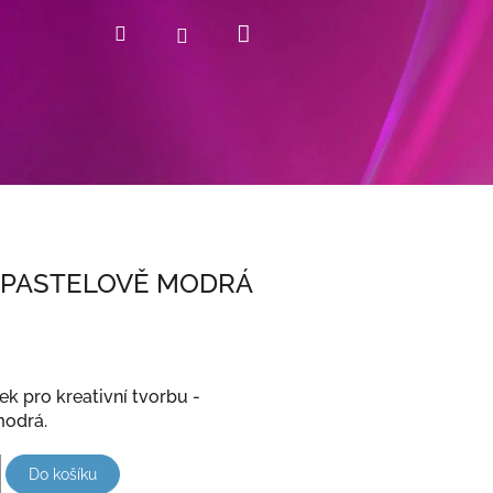
Nákupní
Hledat
Přihlášení
košík
- PASTELOVĚ MODRÁ
ek pro kreativní tvorbu -
modrá.
Do košíku