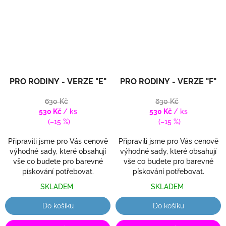
PRO RODINY - VERZE "E"
PRO RODINY - VERZE "F"
630 Kč
630 Kč
530 Kč
/ ks
530 Kč
/ ks
(–15 %)
(–15 %)
Připravili jsme pro Vás cenově
Připravili jsme pro Vás cenově
výhodné sady, které obsahují
výhodné sady, které obsahují
vše co budete pro barevné
vše co budete pro barevné
pískování potřebovat.
pískování potřebovat.
SKLADEM
SKLADEM
Do košíku
Do košíku