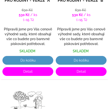
PRO RODINY - VERZE "A"
PRO RODINY - VERZE "B"
u
k
630 Kč
630 Kč
t
530 Kč
/ ks
530 Kč
/ ks
ů
(–15 %)
(–15 %)
Připravili jsme pro Vás cenově
Připravili jsme pro Vás cenově
výhodné sady, které obsahují
výhodné sady, které obsahují
vše co budete pro barevné
vše co budete pro barevné
pískování potřebovat.
pískování potřebovat.
SKLADEM
SKLADEM
Do košíku
Do košíku
Detail
Detail