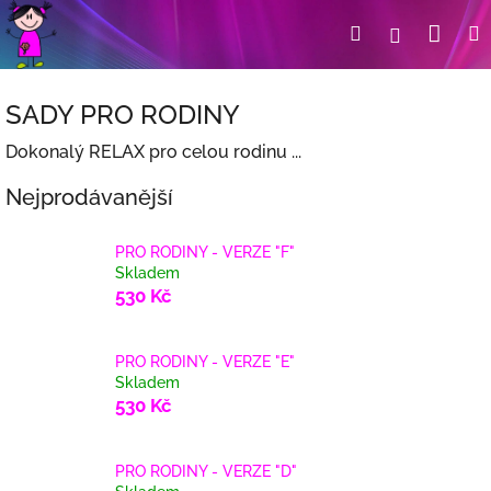
Přejít
Nák
Hledat
Přihlášení
na
obsah
koší
SADY PRO RODINY
Dokonalý RELAX pro celou rodinu ...
Nejprodávanější
PRO RODINY - VERZE "F"
Skladem
530 Kč
PRO RODINY - VERZE "E"
Skladem
530 Kč
PRO RODINY - VERZE "D"