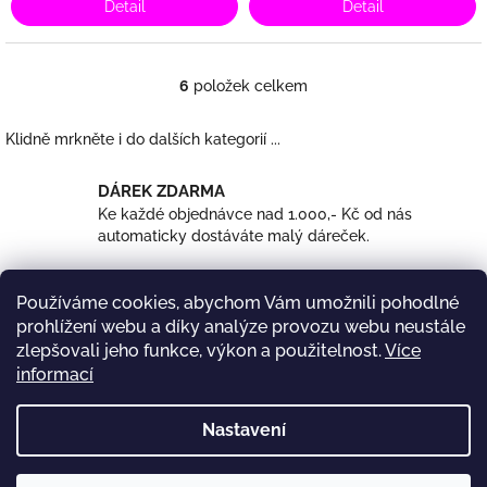
Detail
Detail
6
položek celkem
O
v
l
Klidně mrkněte i do dalších kategorií ...
á
d
DÁREK ZDARMA
a
Ke každé objednávce nad 1.000,- Kč od nás
c
automaticky dostáváte malý dáreček.
í
p
r
DOPRAVA ZDARMA
v
Používáme cookies, abychom Vám umožnili pohodlné
U objednávek nad 2.500,- Kč máte od nás dopravu
k
prohlížení webu a díky analýze provozu webu neustále
zdarma.
y
zlepšovali jeho funkce, výkon a použitelnost.
Více
v
informací
ý
p
Z
i
á
Nastavení
s
p
u
a