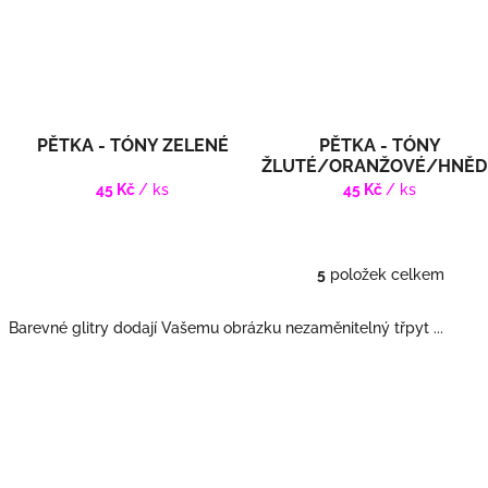
PĚTKA - TÓNY ZELENÉ
PĚTKA - TÓNY
ŽLUTÉ/ORANŽOVÉ/HNĚD
45 Kč
/ ks
45 Kč
/ ks
5
položek celkem
O
v
l
Barevné glitry dodají Vašemu obrázku nezaměnitelný třpyt ...
á
d
a
c
í
p
r