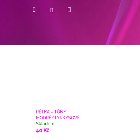
Nákupní
Hledat
Přihlášení
košík
PĚTKA - TÓNY
MODRÉ/TYRKYSOVÉ
Skladem
40 Kč