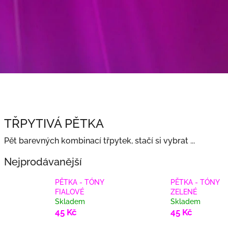
TŘPYTIVÁ PĚTKA
Pět barevných kombinací třpytek, stačí si vybrat ...
Nejprodávanější
PĚTKA - TÓNY
PĚTKA - TÓNY
FIALOVÉ
ZELENÉ
Skladem
Skladem
45 Kč
45 Kč