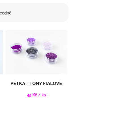
cedně
PĚTKA - TÓNY FIALOVÉ
45 Kč
/ ks