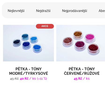
Ř
a
Nejlevnější
Nejdražší
Nejprodávanější
Abe
z
e
V
n
AKCE
ý
í
p
p
i
r
s
o
p
d
r
u
o
k
d
t
PĚTKA - TÓNY
PĚTKA - TÓNY
u
ů
MODRÉ/TYRKYSOVÉ
ČERVENÉ/RÚŽOVÉ
k
45 Kč
40 Kč
/ ks
(–11 %)
45 Kč
/ ks
t
ů