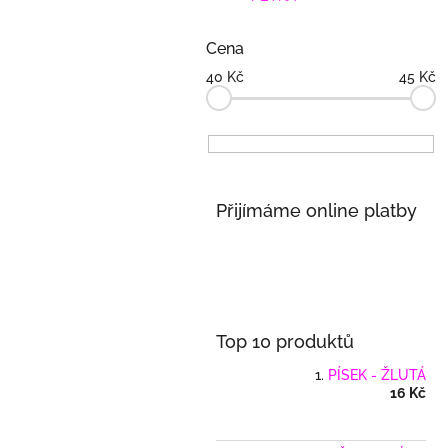
n
e
l
Cena
40
Kč
45
Kč
Přijímáme online platby
Top 10 produktů
PÍSEK - ŽLUTÁ
16 Kč