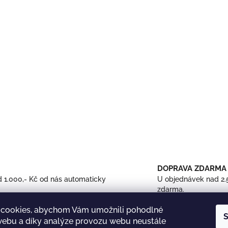
v
k
y
v
ý
p
i
s
u
DOPRAVA ZDARMA
 1.000,- Kč od nás automaticky
U objednávek nad 2.
zdarma.
cookies, abychom Vám umožnili pohodlné
S
 webu a díky analýze provozu webu neustále