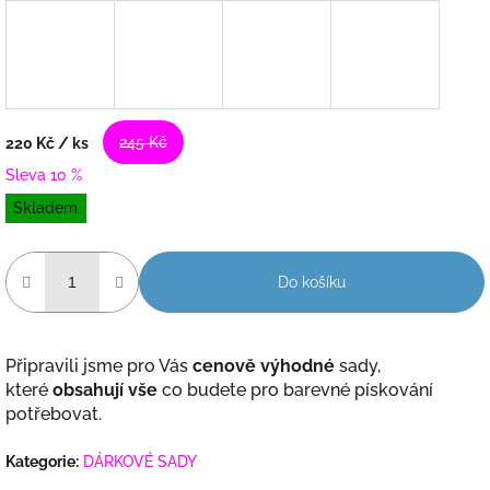
245 Kč
220 Kč
/ ks
Sleva 10 %
Měrná
Skladem
cena:
Do košíku
Připravili jsme pro Vás
cenově výhodné
sady,
které
obsahují vše
co budete pro barevné pískování
potřebovat.
Kategorie
:
DÁRKOVÉ SADY