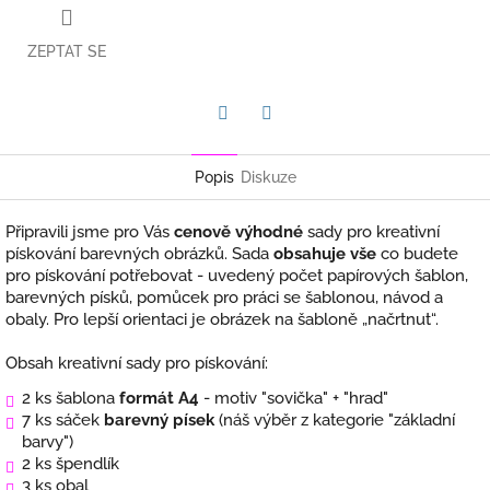
ZEPTAT SE
Twitter
Facebook
Popis
Diskuze
Připravili jsme pro Vás
cenově výhodné
sady pro kreativní
pískování barevných obrázků. Sada
obsahuje vše
co budete
pro pískování potřebovat - uvedený počet papírových šablon,
barevných písků, pomůcek pro práci se šablonou, návod a
obaly. Pro lepší orientaci je obrázek na šabloně „načrtnut“.
Obsah kreativní sady pro pískování:
2 ks šablona
formát A4
- motiv "sovička" + "hrad"
7 ks sáček
barevný písek
(náš výběr z kategorie "základní
barvy")
2 ks špendlík
3 ks obal