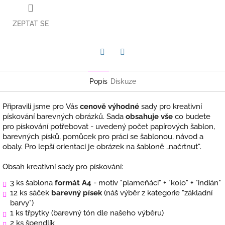
ZEPTAT SE
Twitter
Facebook
Popis
Diskuze
Připravili jsme pro Vás
cenově výhodné
sady pro kreativní
pískování barevných obrázků. Sada
obsahuje vše
co budete
pro pískování potřebovat - uvedený počet papírových šablon,
barevných písků, pomůcek pro práci se šablonou, návod a
obaly. Pro lepší orientaci je obrázek na šabloně „načrtnut“.
Obsah kreativní sady pro pískování:
3 ks šablona
formát A4
- motiv "plameňáci" + "kolo" + "indián"
12 ks sáček
barevný písek
(náš výběr z kategorie "základní
barvy")
1 ks třpytky (barevný tón dle našeho výběru)
2 ks špendlík