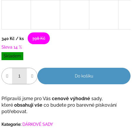
398 Kč
340 Kč
/ ks
Sleva 14 %
Měrná
Skladem
cena:
Do košíku
Připravili jsme pro Vás
cenově výhodné
sady,
které
obsahují vše
co budete pro barevné pískování
potřebovat.
Kategorie
:
DÁRKOVÉ SADY