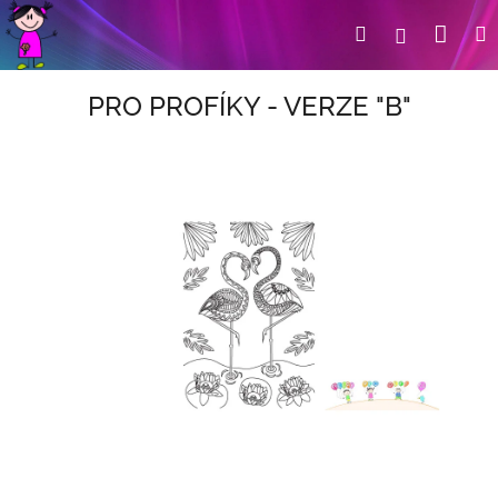
Přejít
Nák
Hledat
Přihlášení
na
obsah
koší
PRO PROFÍKY - VERZE "B"