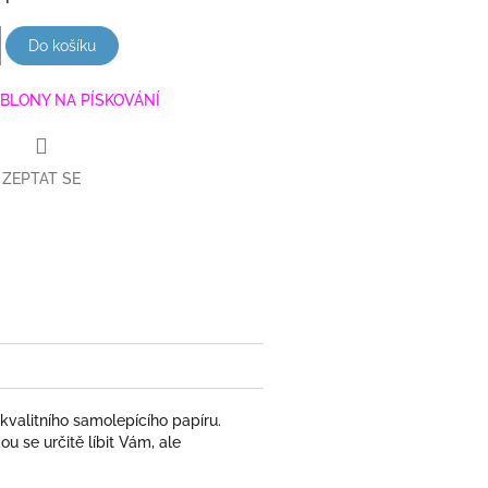
Do košíku
BLONY NA PÍSKOVÁNÍ
ZEPTAT SE
book
 kvalitního samolepícího papíru.
u se určitě líbit Vám, ale