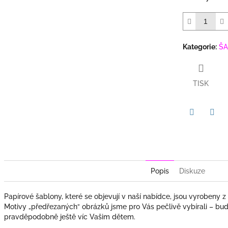
Kategorie
:
ŠA
TISK
Twitter
Face
Popis
Diskuze
Papírové šablony, které se objevují v naší nabídce, jsou vyrobeny z
Motivy „předřezaných“ obrázků jsme pro Vás pečlivě vybírali – budo
pravděpodobně ještě víc Vašim dětem.