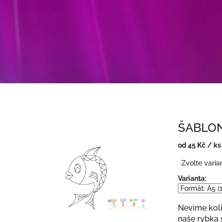
ŠABLO
od
45 Kč
/ ks
Měrná
Zvolte varia
cena:
Varianta:
Nevíme koli
naše rybka s