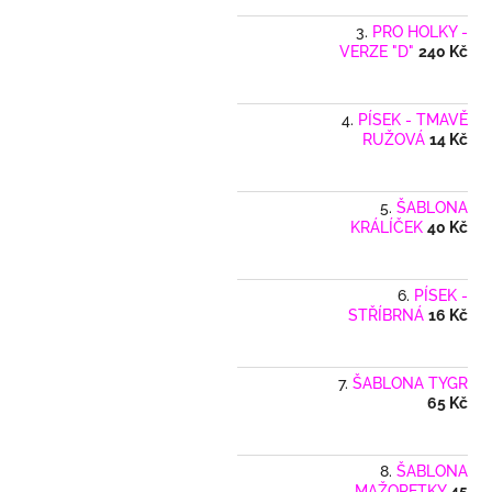
PRO HOLKY -
VERZE "D"
240 Kč
PÍSEK - TMAVĚ
RUŽOVÁ
14 Kč
ŠABLONA
KRÁLÍČEK
40 Kč
PÍSEK -
STŘÍBRNÁ
16 Kč
ŠABLONA TYGR
65 Kč
ŠABLONA
MAŽORETKY
45