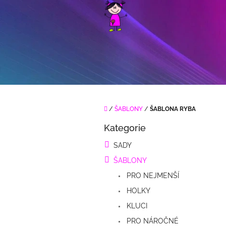
Přejít
na
obsah
Domů
/
ŠABLONY
/
ŠABLONA RYBA
P
Kategorie
o
Přeskočit
kategorie
s
SADY
t
ŠABLONY
r
a
PRO NEJMENŠÍ
n
HOLKY
n
í
KLUCI
p
PRO NÁROČNÉ