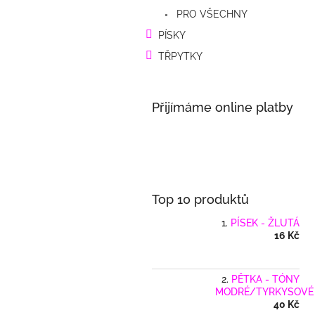
a
PRO VŠECHNY
n
e
PÍSKY
l
TŘPYTKY
Přijímáme online platby
Top 10 produktů
PÍSEK - ŽLUTÁ
16 Kč
PĚTKA - TÓNY
MODRÉ/TYRKYSOVÉ
40 Kč