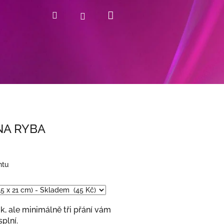
Nákupní
Hledat
Přihlášení
košík
NA RYBA
ntu
k, ale minimálně tři přání vám
plní.