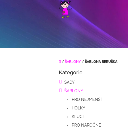
Přejít
na
obsah
Domů
/
ŠABLONY
/
ŠABLONA BERUŠKA
P
Kategorie
o
Přeskočit
kategorie
s
SADY
t
ŠABLONY
r
a
PRO NEJMENŠÍ
n
HOLKY
n
í
KLUCI
p
PRO NÁROČNÉ