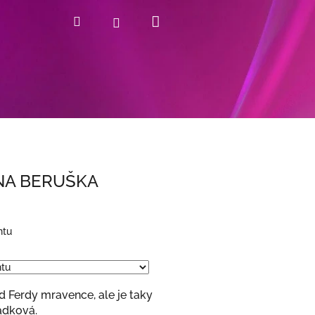
Nákupní
Hledat
Přihlášení
košík
NA BERUŠKA
ntu
od Ferdy mravence, ale je taky
ádková.