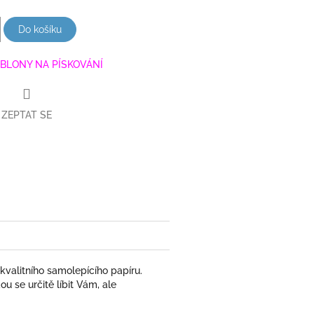
Do košíku
BLONY NA PÍSKOVÁNÍ
ZEPTAT SE
book
 kvalitního samolepícího papíru.
u se určitě líbit Vám, ale