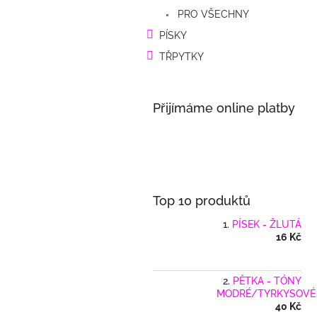
a
PRO VŠECHNY
n
e
PÍSKY
l
TŘPYTKY
Přijímáme online platby
Top 10 produktů
PÍSEK - ŽLUTÁ
16 Kč
PĚTKA - TÓNY
MODRÉ/TYRKYSOVÉ
40 Kč