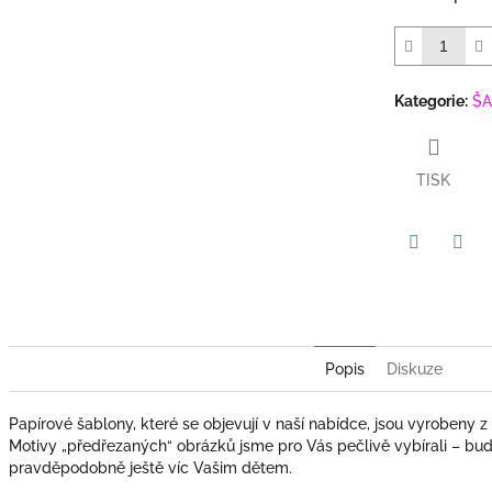
Kategorie
:
ŠA
TISK
Twitter
Face
Popis
Diskuze
Papírové šablony, které se objevují v naší nabídce, jsou vyrobeny z
Motivy „předřezaných“ obrázků jsme pro Vás pečlivě vybírali – budo
pravděpodobně ještě víc Vašim dětem.