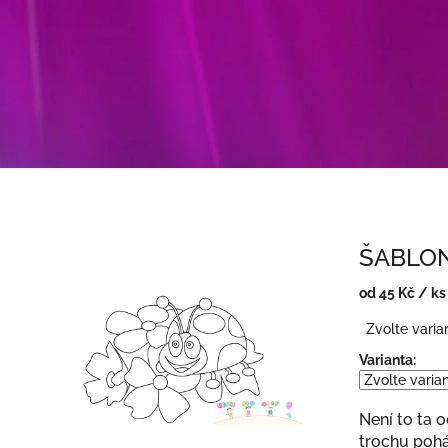
ŠABLO
od
45 Kč
/ ks
Měrná
Zvolte varia
cena:
Varianta:
Není to ta 
trochu poh