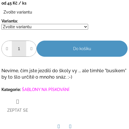
od
45 Kč
/ ks
Měrná
Zvolte variantu
cena:
Varianta:
Do košíku
Nevíme, čím jste jezdili do školy vy ... ale tímhle "busíkem"
by to šlo určitě o mnoho snáz. ;-)
Kategorie
:
ŠABLONY NA PÍSKOVÁNÍ
ZEPTAT SE