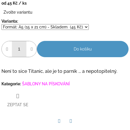
od
45 Kč
/ ks
Měrná
Zvolte variantu
cena:
Varianta:
Do košíku
Není to sice Titanic, ale je to parník ... a nepotopitelný.
Kategorie
:
ŠABLONY NA PÍSKOVÁNÍ
ZEPTAT SE
Twitter
Facebook