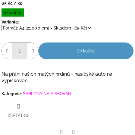
65 Kč
/ ks
Měrná
Skladem
cena:
Varianta:
Do košíku
Na přání našich malých hrdinů - hasičské auto na
vypískování.
Kategorie
:
ŠABLONY NA PÍSKOVÁNÍ
ZEPTAT SE