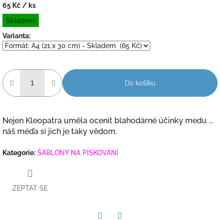
65 Kč
/ ks
Měrná
Skladem
cena:
Varianta:
Do košíku
Nejen Kleopatra uměla ocenit blahodárné účinky medu ...
náš méďa si jich je taky vědom.
Kategorie
:
ŠABLONY NA PÍSKOVÁNÍ
ZEPTAT SE